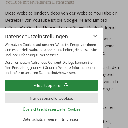
YouTube mit erweitertem Datenschutz
Diese Website bindet Videos von der Website YouTube ein.
Betreiber von YouTube ist die Google Ireland Limited
(„Google“), Gordon House, Barrow Street, Dublin 4, Irland..
Datenschutzeinstellungen
Wir nutzen YouTube im erweiterten Datenschutzmodus.
Wir nutzen Cookies auf unserer Website. Einige von ihnen
Dieser Modus bewirkt laut YouTube, dass YouTube keine
sind essenziell, während andere uns helfen, diese Website
Informationen über die Besucher auf dieser Website
und Ihre Erfahrung zu verbessern.
speichert, bevor diese sich das Video ansehen. Die
Durch erneuten Aufruf des Consent-Dialogs können Sie
Weitergabe von Daten an YouTube-Partner wird durch den
Ihre Einstellung jederzeit ändern. Weitere Informationen
finden Sie in unseren Datenschutzhinweisen.
erweiterten Datenschutzmodus hingegen nicht zwingend
ausgeschlossen. So stellt YouTube – unabhängig davon, ob
Alle akzeptieren
Sie sich ein Video ansehen – eine Verbindung zum Google
DoubleClick-Netzwerk her.
Nur essenzielle Cookies
Sobald Sie ein YouTube-Video auf dieser Website starten,
Übersicht nicht essenzieller Cookies
wird eine Verbindung zu den Servern von YouTube
Datenschutzhinweise
Impressum
hergestellt. Dabei wird dem YouTube-Server mitgeteilt,