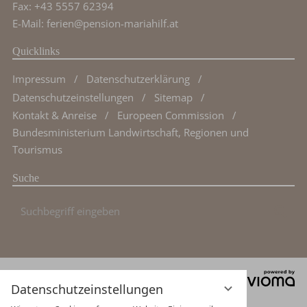
Fax: +43 5557 62394
E-Mail:
ferien@pension-mariahilf.at
Quicklinks
Impressum
Datenschutzerklärung
Datenschutzeinstellungen
Sitemap
Kontakt & Anreise
Europeen Commission
Bundesministerium Landwirtschaft, Regionen und
Tourismus
Suche
Suchbegriff
Suc
eingeben
vi
Mit Unterstützung von Bund, Land und
Datenschutzeinstellungen
G
Europäischer Union