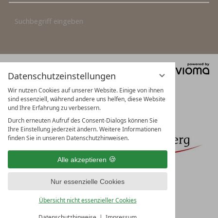
Suchbegriff
Suc
eingeben
vi
Mit Unterstützung von Bund, Land und
Datenschutzeinstellungen
G
Europäischer Union
Wir nutzen Cookies auf unserer Website. Einige von ihnen
sind essenziell, während andere uns helfen, diese Website
und Ihre Erfahrung zu verbessern.
Durch erneuten Aufruf des Consent-Dialogs können Sie
Ihre Einstellung jederzeit ändern. Weitere Informationen
finden Sie in unseren Datenschutzhinweisen.
Alle akzeptieren
Nur essenzielle Cookies
Übersicht nicht essenzieller Cookies
Datenschutzhinweise
Impressum