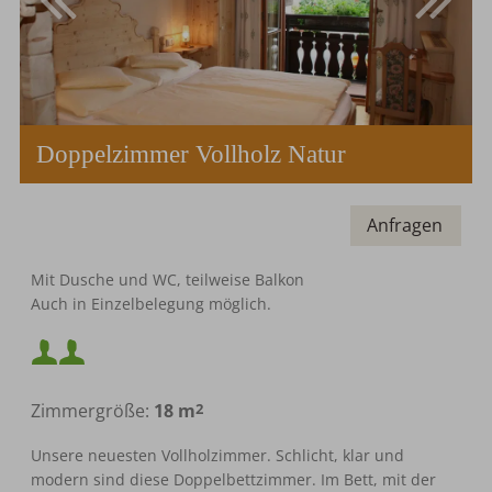
Doppelzimmer Vollholz Natur
Anfragen
Mindestbelegung:
2
Mit Dusche und WC, teilweise Balkon
Auch in Einzelbelegung möglich.
Maximalbelegung:
Mindestbelegung:
Zimmergröße:
18 m
2
Maximalbelegung:
Unsere neuesten Vollholzimmer. Schlicht, klar und
modern sind diese Doppelbettzimmer. Im Bett, mit der