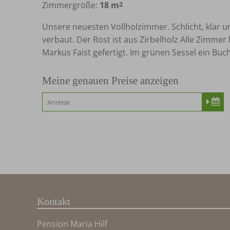
Zimmergröße:
18 m
2
Maximalbelegung:
Unsere neuesten Vollholzimmer. Schlicht, klar u
verbaut. Der Rost ist aus Zirbelholz Alle Zimm
Markus Faist gefertigt. Im grünen Sessel ein Bu
Meine genauen Preise anzeigen
Kontakt
Pension Maria Hilf