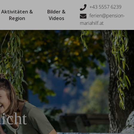
+43 5557 6239
Aktivitäten &
Bilder &
ferien@pension-
Region
Videos
mariahilf.at
icht