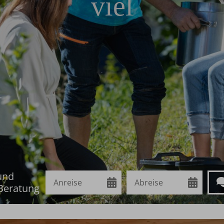
viel
Anreise
Abreise
Anf