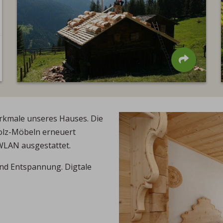
Doppelzimmer Vollholz Natur
Einb
ab
€ 67,50
Preis pro Person
ab
€ 
DIESES ZIMMER IM DETAIL
DIES
ALLE ZIMMER SEHEN
ALLE
erkmale unseres Hauses. Die
holz-Möbeln erneuert
WLAN ausgestattet.
und Entspannung. Digtale