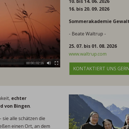
10. bis 14. 06. 2026
16. bis 20. 09. 2026
Sommerakademie Gewaltf
- Beate Waltrup -
25. 07. bis 01. 08. 2026
www.waltrup.com
00:00
|
02:16
KONTAKTIERT UNS GERNE
keit,
echter
rd von Bingen
.
ie alle schätzen die
ßen einen Ort, an dem