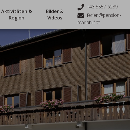
+43 5557 6239
Aktivitäten &
Bilder &
ferien@pension-
Region
Videos
mariahilf.at